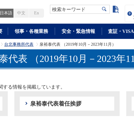
よく検
検索キーワード
日本語
中文
En
要
領事・各種業務
安全・緊急情報
査証・VISA
台北事務所代表
泉裕泰代表 （2019年10月－2023年11月）
>
>
泰代表 （2019年10月－2023年1
関する情報を掲載しています。
泉裕泰代表着任挨拶