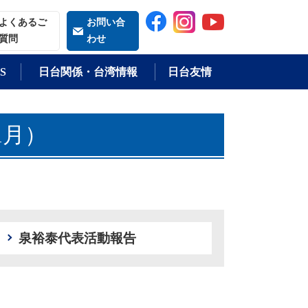
索される語
よくあるご
お問い合
質問
わせ
S
日台関係・台湾情報
日台友情
1月）
泉裕泰代表活動報告