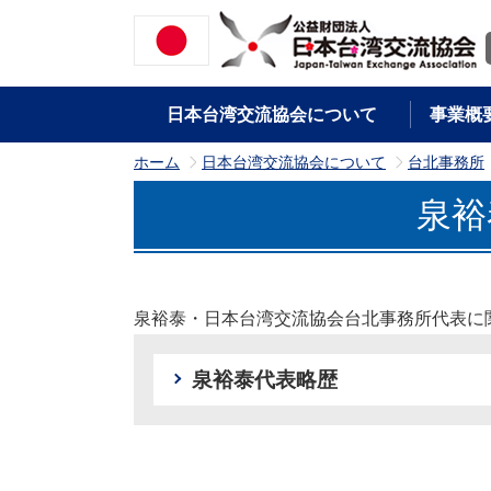
日本台湾交流協会について
事業概
ホーム
日本台湾交流協会について
台北事務所
>
>
泉裕
泉裕泰・日本台湾交流協会台北事務所代表に
泉裕泰代表略歴