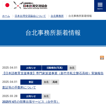
>
>
>
ホーム
日本台湾交流協会について
台北事務所
台北事務所新着情報
台北事務所新着情報
2025.04.01
お知らせ
活動報告(写真)
台北
【日本語教育支援事業】専門家派遣事業（新竹市私立磐石高校）実施報告
2025.04.01
査証
台北
高雄
査証等の手数料について
2025.03.28
お知らせ
台北
2025年4月の領事出張サービス（台中市）