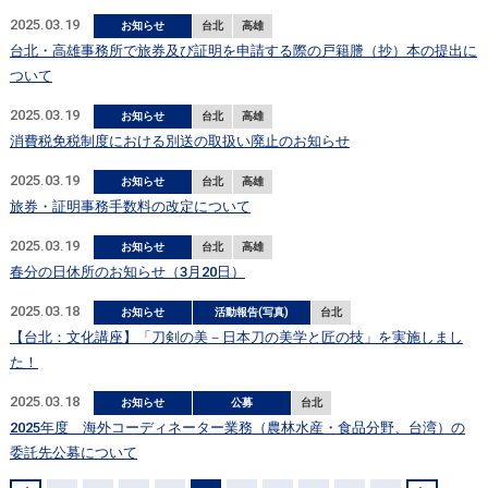
2025.03.19
お知らせ
台北
高雄
台北・高雄事務所で旅券及び証明を申請する際の戸籍謄（抄）本の提出に
ついて
2025.03.19
お知らせ
台北
高雄
消費税免税制度における別送の取扱い廃止のお知らせ
2025.03.19
お知らせ
台北
高雄
旅券・証明事務手数料の改定について
2025.03.19
お知らせ
台北
高雄
春分の日休所のお知らせ（3月20日）
2025.03.18
お知らせ
活動報告(写真)
台北
【台北：文化講座】「刀剣の美－日本刀の美学と匠の技」を実施しまし
た！
2025.03.18
お知らせ
公募
台北
2025年度 海外コーディネーター業務（農林水産・食品分野、台湾）の
委託先公募について