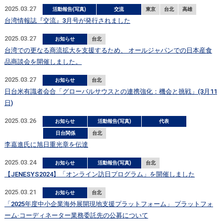
2025.03.27
活動報告(写真)
交流
東京
台北
高雄
台湾情報誌『交流』3月号が発行されました
2025.03.27
お知らせ
台北
台湾での更なる商流拡大を支援するため、 オールジャパンでの日本産食
品商談会を開催しました。
2025.03.27
お知らせ
台北
日台米有識者会合「グローバルサウスとの連携強化：機会と挑戦」(3月11
日)
2025.03.26
お知らせ
活動報告(写真)
代表
日台関係
台北
李嘉進氏に旭日重光章を伝達
2025.03.24
お知らせ
活動報告(写真)
台北
【JENESYS2024】「オンライン訪日プログラム」を開催しました
2025.03.21
お知らせ
台北
「2025年度中小企業海外展開現地支援プラットフォーム」 プラットフォ
ーム·コーディネーター業務委託先の公募について