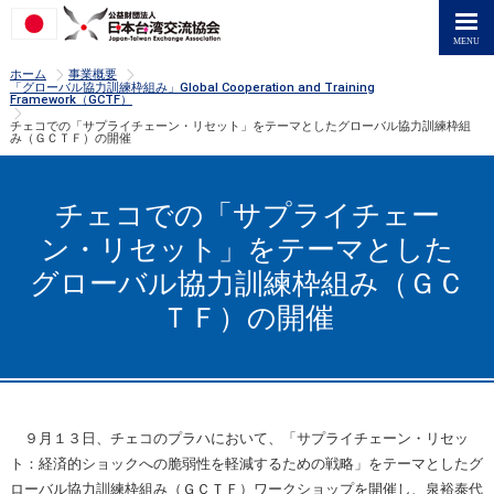
>
>
ホーム
事業概要
「グローバル協力訓練枠組み」Global Cooperation and Training
Framework（GCTF）
>
チェコでの「サプライチェーン・リセット」をテーマとしたグローバル協力訓練枠組
み（ＧＣＴＦ）の開催
チェコでの「サプライチェー
ン・リセット」をテーマとした
グローバル協力訓練枠組み（ＧＣ
ＴＦ）の開催
９月１３日、チェコのプラハにおいて、「サプライチェーン・リセッ
ト：経済的ショックへの脆弱性を軽減するための戦略」をテーマとしたグ
ローバル協力訓練枠組み（ＧＣＴＦ）ワークショップを開催し、泉裕泰代