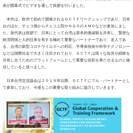
表が開幕式でビデオを通して挨拶を行いました。
本件は、欧州で初めて開催されるＧＣＴＦワークショップであり、日米
台のほか、チェコ側からチェコ上院やＮＧＯのＡＭＯなどが参加しまし
た。泉代表は挨拶で、日本にとって台湾は基本的価値観を共有し、緊密な
経済関係と人的往来を有する極めて重要なパートナーであり、友人であ
る、台湾の新型コロナウイルスへの対応、半導体技術や科学テクノロジー
などは国際社会で大きく注目されており、ＧＣＴＦは様々な知見や経験を
共有し合うためのプラットフォームとして重要な役割を果たせるものと確
信していると述べました。
日本台湾交流協会は２０１９年以降、ＧＣＴＦにフル・パートナーとし
て参加しており、今後もこの重要な取り組みに協力していきます。