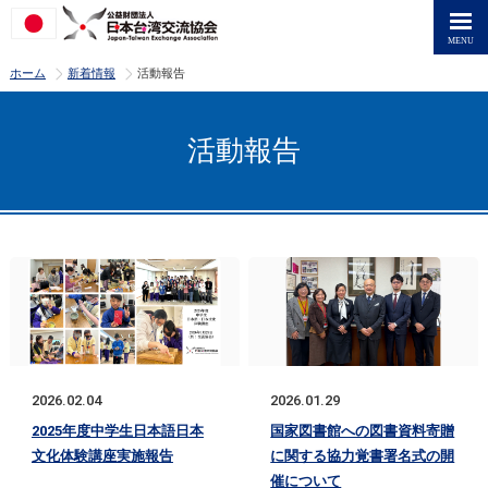
>
>
ホーム
新着情報
活動報告
活動報告
2026.02.04
2026.01.29
2025年度中学生日本語日本
国家図書館への図書資料寄贈
文化体験講座実施報告
に関する協力覚書署名式の開
催について