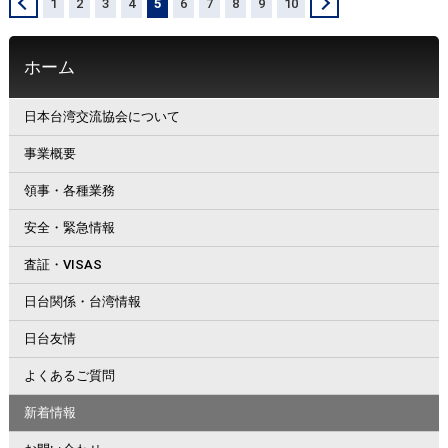
＜
1
2
3
4
5
6
7
8
9
10
＞
ホーム
日本台湾交流協会について
事業概要
領事・各種業務
安全・緊急情報
査証・VISAS
日台関係・台湾情報
日台友情
よくあるご質問
新着情報