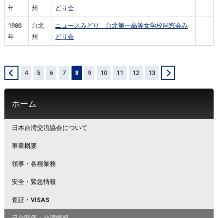
年
州
どり会
1980
台北
ニュースみどり 台北第一高等女学校同窓会み
年
州
どり会
＜
4
5
6
7
8
9
10
11
12
13
＞
ホーム
日本台湾交流協会について
事業概要
領事・各種業務
安全・緊急情報
査証・VISAS
日台関係・台湾情報