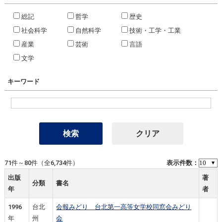
総記
哲学
歴史
社会科学
自然科学
技術・工学・工業
産業
芸術
言語
文学
キーワード
71件～80件（全6,734件）
表示件数：
出版
著
分類
書名
年
者
1996
台北
会報みどり 台北第一高等女学校同窓会みどり
年
州
会