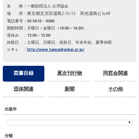
名 称：一般財団法人 台湾協会
場 所：
東京都文京区湯島2-31-51 和光湯島ビル6F
電話番号：03-5615－9380
開館時間：月曜日～金曜日（10:00～16:30）
昼休み ：12:00～13:00
休館日 ：土曜日、日曜日、祝祭日、年末年始、夏季休暇
ＵＲＬ ：
http://www.taiwankyokai.or.jp/
図書目録
逐次刊行物
同窓会関連
団体関連
新聞
その他
出版年
分類