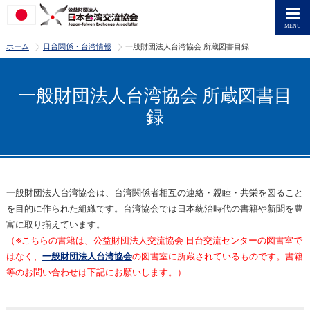
>
>
ホーム
日台関係・台湾情報
一般財団法人台湾協会 所蔵図書目録
一般財団法人台湾協会 所蔵図書目
録
一般財団法人台湾協会は、台湾関係者相互の連絡・親睦・共栄を図ること
を目的に作られた組織です。台湾協会では日本統治時代の書籍や新聞を豊
富に取り揃えています。
（※こちらの書籍は、公益財団法人交流協会 日台交流センターの図書室で
はなく、
一般財団法人台湾協会
の図書室に所蔵されているものです。書籍
等のお問い合わせは下記にお願いします。）