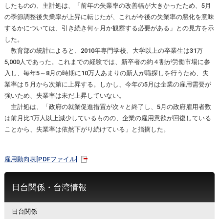
したものの、主計処は、「前年の失業率の改善幅が大きかったため、5月
の季節調整後失業率が上昇に転じたが、これが今後の失業率の悪化を意味
するかについては、引き続き何ヶ月か観察する必要がある」との見方を示
した。
教育部の統計によると、2010年専門学校、大学以上の卒業生は31万
5,000人であった。これまでの経験では、新卒者の約４割が労働市場に参
入し、毎年5～8月の時期に10万人あまりの新人が職探しを行うため、失
業率は５月から次第に上昇する。しかし、今年の5月は企業の雇用需要が
強いため、失業率は未だ上昇していない。
主計処は、「政府の就業促進措置が次々と終了し、5月の政府雇用者数
は前月比1万人以上減少しているものの、企業の雇用意欲が回復している
ことから、失業率は依然下がり続けている」と指摘した。
雇用動向表[PDFファイル]
日台関係・台湾情報
日台関係