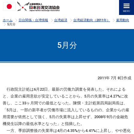
>
>
>
>
ホーム
日台関係・台湾情報
台湾経済
台湾経済動向（2011年）
雇用動向
>
5月分
5月分
2011年 7月 8日作成
行政院主計処は6月22日、最新の労働力調査を発表した。それによる
と、企業の雇用意欲が安定していることから、5月の失業率は4.27%に改
善し、ここ33ヶ月間での最低となった。陳憫・主計処第四局副局長は、
「5月は、一部の新卒者が労働市場に流入しているものの、企業からの雇
用需要が依然として強く、5月の失業率は上昇せず、2008年9月の金融危
機発生以降の最低水準となった」と指摘した。
一方、季節調整後の失業率は4月の4.35%から4.41%に上昇し、やや悪化