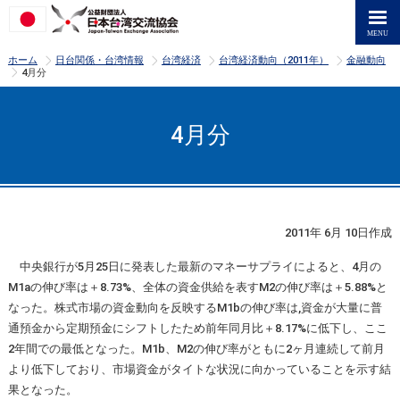
>
>
>
>
ホーム
日台関係・台湾情報
台湾経済
台湾経済動向（2011年）
金融動向
>
4月分
4月分
2011年 6月 10日作成
中央銀行が5月25日に発表した最新のマネーサプライによると、4月の
M1aの伸び率は＋8.73%、全体の資金供給を表すM2の伸び率は＋5.88%と
なった。株式市場の資金動向を反映するM1bの伸び率は,資金が大量に普
通預金から定期預金にシフトしたため前年同月比＋8.17%に低下し、ここ
2年間での最低となった。M1b、M2の伸び率がともに2ヶ月連続して前月
より低下しており、市場資金がタイトな状況に向かっていることを示す結
果となった。