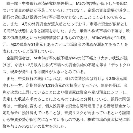
陳一端・中央銀行経済研究処副処長は、M2の伸び率が低下した要因に
ついて資金の供給が不足しているわけではなく、企業の資金需要が減少し
銀行の貸出及び投資の伸び率が緩やかとなったことによるものであるこ
と、また、4月の外資資金が流入超となっており、市場の資金が依然とし
て潤沢な状態にあると認識を示した。また、最近の株式市場の下落は、欧
米の債務危機といった国際情勢によるものであり、M1bの残高が11.4兆
元、M2の残高が31兆元もあることは市場資金の供給が潤沢であることを
表わしていると説明している。
金融関係者は、M1b伸び率の低下幅がM2の低下幅より大きい状況が続
けば、今後1～2月以内に株式市場への資金供給の不足を示す「デットクロ
ス」現象が発生する可能性が大きいとみている。
また、中央銀行の統計によれば、4月の普通預金は前月より245億元減
少した一方、定期預金が1,339億元の大幅増となったが、陳副処長は、金
利が次第に上昇していることにより投資家は資金を定期預金にシフトし、
安定した収益を求めることによるものであると分析している。銀行の関係
者は、一般的に言えば、個人投資家は資金を随時運用できる普通預金から
定期預金に預け替えていることは、投資リスクが高まっているという認識
から投資姿勢が保守的になっているものであり、株式市場の資金状況に影
響を与えかねないとの見方を示した。