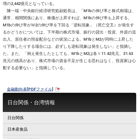
増の2,442億元となっている。
陳一端・中央銀行経済研究処副処長は、「M1bの伸び率と株式相場は、
通常、相関関係にあり、株価が上昇すれば、M1bの伸び率も上昇する。
M1bの伸び率がＭ2の伸び率を下回る「逆転現象」（死亡交叉）が発生す
るかどうかについては、下半期の株式市場、銀行の貸出・投資、外資の流
出入、居住者の預金配分などの状況による。M1bとM2が同時に上昇した
り下降したりする場合には、必ずしも逆転現象は発生しない」と指摘し
た。また、「例え発生したとしても、M1bとM2は各々11.42兆元、31.63
兆元の残高があり、株式市場の資金不足が生じる恐れはなく、投資家は心
配する必要ない」と指摘している。
金融動向表[PDFファイル]
日台関係・台湾情報
日台関係
日本産食品