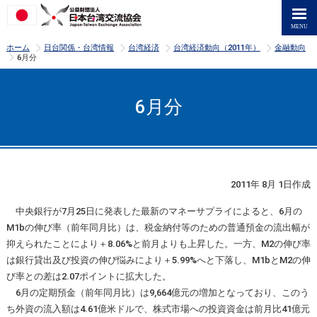
>
>
>
>
ホーム
日台関係・台湾情報
台湾経済
台湾経済動向（2011年）
金融動向
>
6月分
6月分
2011年 8月 1日作成
中央銀行が7月25日に発表した最新のマネーサプライによると、6月の
M1bの伸び率（前年同月比）は、税金納付等のための普通預金の流出幅が
抑えられたことにより＋8.06%と前月よりも上昇した。一方、M2の伸び率
は銀行貸出及び投資の伸び悩みにより＋5.99%へと下落し、M1bとM2の伸
び率との差は2.07ポイントに拡大した。
6月の定期預金（前年同月比）は9,664億元の増加となっており、このう
ち外資の流入額は4.61億米ドルで、株式市場への投資資金は前月比41億元