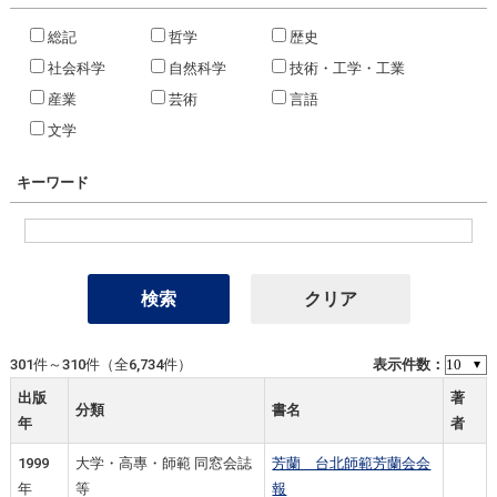
総記
哲学
歴史
社会科学
自然科学
技術・工学・工業
産業
芸術
言語
文学
キーワード
301件～310件（全6,734件）
表示件数：
出版
著
分類
書名
年
者
1999
大学・高專・師範 同窓会誌
芳蘭 台北師範芳蘭会会
年
等
報