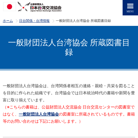
>
>
ホーム
日台関係・台湾情報
一般財団法人台湾協会 所蔵図書目録
一般財団法人台湾協会 所蔵図書目
録
一般財団法人台湾協会は、台湾関係者相互の連絡・親睦・共栄を図ること
を目的に作られた組織です。台湾協会では日本統治時代の書籍や新聞を豊
富に取り揃えています。
（※こちらの書籍は、公益財団法人交流協会 日台交流センターの図書室で
はなく、
一般財団法人台湾協会
の図書室に所蔵されているものです。書籍
等のお問い合わせは下記にお願いします。）