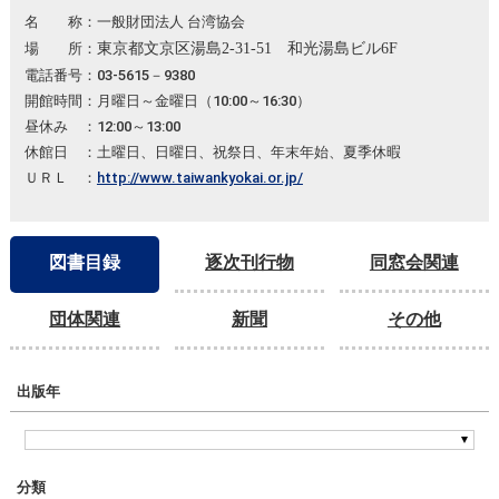
名 称：一般財団法人 台湾協会
場 所：
東京都文京区湯島2-31-51 和光湯島ビル6F
電話番号：03-5615－9380
開館時間：月曜日～金曜日（10:00～16:30）
昼休み ：12:00～13:00
休館日 ：土曜日、日曜日、祝祭日、年末年始、夏季休暇
ＵＲＬ ：
http://www.taiwankyokai.or.jp/
図書目録
逐次刊行物
同窓会関連
団体関連
新聞
その他
出版年
分類