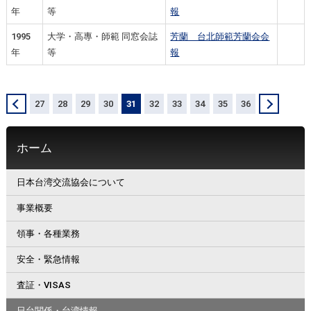
年
等
報
1995
大学・高專・師範 同窓会誌
芳蘭 台北師範芳蘭会会
年
等
報
＜
27
28
29
30
31
32
33
34
35
36
＞
ホーム
日本台湾交流協会について
事業概要
領事・各種業務
安全・緊急情報
査証・VISAS
日台関係・台湾情報