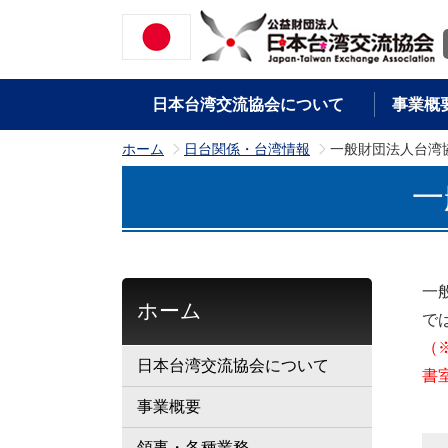
日本台湾交流協会について
事業概
ホーム
日台関係・台湾情報
一般財団法人台湾
>
>
一
一
ホーム
で
（
日本台湾交流協会について
書
事業概要
領事・各種業務