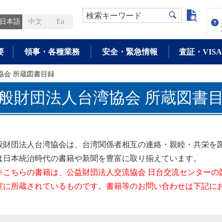
よく検
検索キーワード
日本語
中文
En
要
領事・各種業務
安全・緊急情報
査証・VISA
協会 所蔵図書目録
般財団法人台湾協会 所蔵図書
般財団法人台湾協会は、台湾関係者相互の連絡・親睦・共栄を
は日本統治時代の書籍や新聞を豊富に取り揃えています。
※こちらの書籍は、公益財団法人交流協会 日台交流センターの
室に所蔵されているものです。書籍等のお問い合わせは下記に