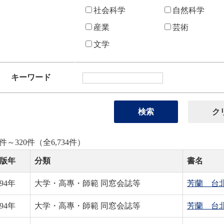
社会科学
自然科学
産業
芸術
文学
キーワード
1件～320件（全6,734件）
版年
分類
書名
94
年
大学・高專・師範 同窓会誌等
芳蘭 台
94
年
大学・高專・師範 同窓会誌等
芳蘭 台