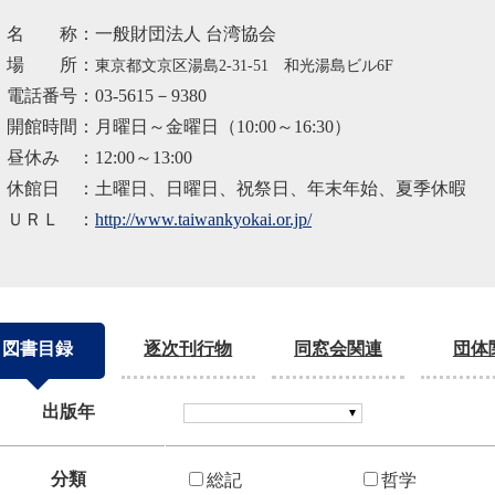
名 称：一般財団法人 台湾協会
場 所：
東京都文京区湯島2-31-51 和光湯島ビル6F
電話番号：03-5615－9380
開館時間：月曜日～金曜日（10:00～16:30）
昼休み ：12:00～13:00
休館日 ：土曜日、日曜日、祝祭日、年末年始、夏季休暇
ＵＲＬ ：
http://www.taiwankyokai.or.jp/
図書目録
逐次刊行物
同窓会関連
団体
出版年
分類
総記
哲学