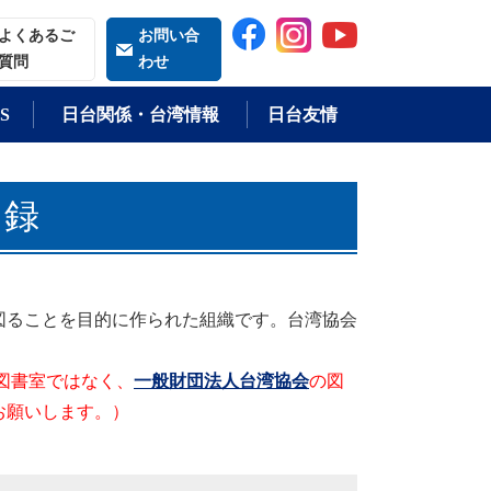
索される語
よくあるご
お問い合
質問
わせ
S
日台関係・台湾情報
日台友情
目録
図ることを目的に作られた組織です。台湾協会
図書室ではなく、
一般財団法人台湾協会
の図
お願いします。）