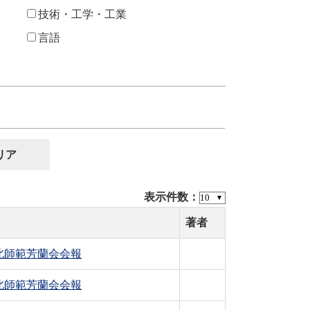
技術・工学・工業
言語
表示件数：
著者
北師範芳蘭会会報
北師範芳蘭会会報