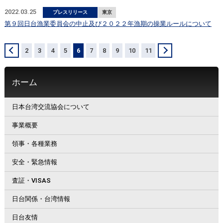
2022.03.25
プレスリリース
東京
第９回日台漁業委員会の中止及び２０２２年漁期の操業ルールについて
＜
2
3
4
5
6
7
8
9
10
11
＞
ホーム
日本台湾交流協会について
事業概要
領事・各種業務
安全・緊急情報
査証・VISAS
日台関係・台湾情報
日台友情