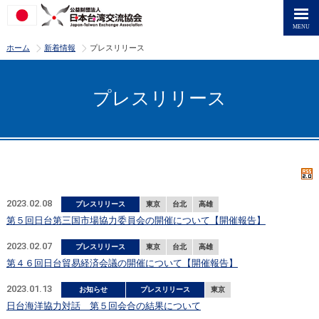
>
>
ホーム
新着情報
プレスリリース
プレスリリース
2023.02.08
プレスリリース
東京
台北
高雄
第５回日台第三国市場協力委員会の開催について【開催報告】
2023.02.07
プレスリリース
東京
台北
高雄
第４６回日台貿易経済会議の開催について【開催報告】
2023.01.13
お知らせ
プレスリリース
東京
日台海洋協力対話 第５回会合の結果について