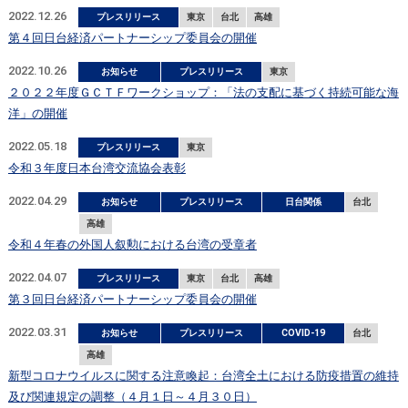
2022.12.26
プレスリリース
東京
台北
高雄
第４回日台経済パートナーシップ委員会の開催
2022.10.26
お知らせ
プレスリリース
東京
２０２２年度ＧＣＴＦワークショップ：「法の支配に基づく持続可能な海
洋」の開催
2022.05.18
プレスリリース
東京
令和３年度日本台湾交流協会表彰
2022.04.29
お知らせ
プレスリリース
日台関係
台北
高雄
令和４年春の外国人叙勲における台湾の受章者
2022.04.07
プレスリリース
東京
台北
高雄
第３回日台経済パートナーシップ委員会の開催
2022.03.31
お知らせ
プレスリリース
COVID-19
台北
高雄
新型コロナウイルスに関する注意喚起：台湾全土における防疫措置の維持
及び関連規定の調整（４月１日～４月３０日）