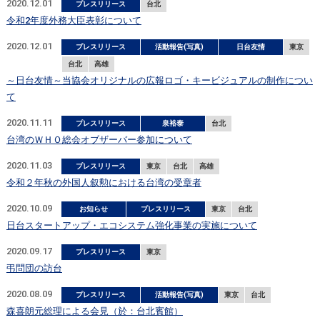
2020.12.01
プレスリリース
台北
令和2年度外務大臣表彰について
2020.12.01
プレスリリース
活動報告(写真)
日台友情
東京
台北
高雄
～日台友情～当協会オリジナルの広報ロゴ・キービジュアルの制作につい
て
2020.11.11
プレスリリース
泉裕泰
台北
台湾のＷＨＯ総会オブザーバー参加について
2020.11.03
プレスリリース
東京
台北
高雄
令和２年秋の外国人叙勲における台湾の受章者
2020.10.09
お知らせ
プレスリリース
東京
台北
日台スタートアップ・エコシステム強化事業の実施について
2020.09.17
プレスリリース
東京
弔問団の訪台
2020.08.09
プレスリリース
活動報告(写真)
東京
台北
森喜朗元総理による会見（於：台北賓館）