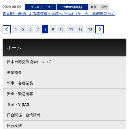
2020.08.09
プレスリリース
活動報告(写真)
東京
台北
森喜朗元総理による李登輝元総統への弔辞（於：台北賓館献花台）
＜
4
5
6
7
8
9
10
11
12
13
＞
ホーム
日本台湾交流協会について
事業概要
領事・各種業務
安全・緊急情報
査証・VISAS
日台関係・台湾情報
日台友情