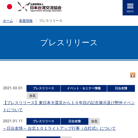
>
>
ホーム
新着情報
プレスリリース
プレスリリース
2021.03.01
プレスリリース
イベント・セミナー情報
日台友情
台北
【プレスリリース】東日本大震災から１０年目の記念展示及び野外イベン
トについて
2021.01.11
プレスリリース
日台友情
台北
～日台友情～ 台北１０１ライトアップ行事（点灯式）について