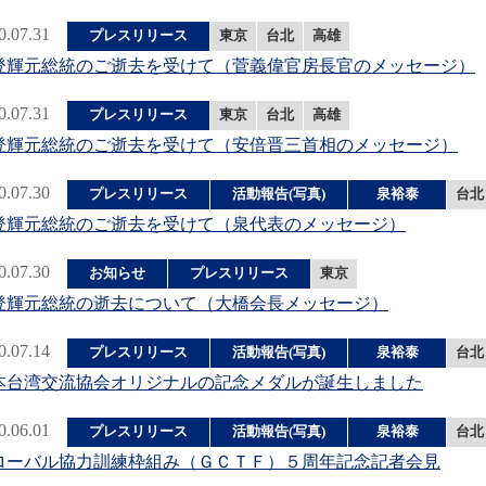
0.07.31
プレスリリース
東京
台北
高雄
登輝元総統のご逝去を受けて（菅義偉官房長官のメッセージ）
0.07.31
プレスリリース
東京
台北
高雄
登輝元総統のご逝去を受けて（安倍晋三首相のメッセージ）
0.07.30
プレスリリース
活動報告(写真)
泉裕泰
台北
登輝元総統のご逝去を受けて（泉代表のメッセージ）
0.07.30
お知らせ
プレスリリース
東京
登輝元総統の逝去について（大橋会長メッセージ）
0.07.14
プレスリリース
活動報告(写真)
泉裕泰
台北
本台湾交流協会オリジナルの記念メダルが誕生しました
0.06.01
プレスリリース
活動報告(写真)
泉裕泰
台北
ローバル協力訓練枠組み（ＧＣＴＦ）５周年記念記者会見