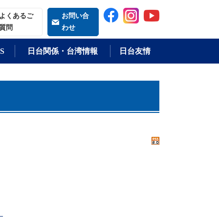
索される語
よくあるご
お問い合
質問
わせ
S
日台関係・台湾情報
日台友情
）