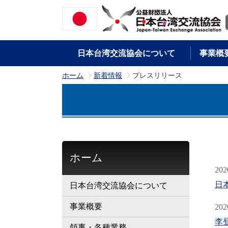
日本台湾交流協会について
事業概
ホーム
新着情報
プレスリリース
>
>
ホーム
202
日
日本台湾交流協会について
事業概要
202
李
領事・各種業務