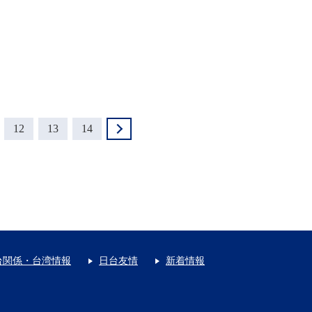
12
13
14
＞
台関係・台湾情報
日台友情
新着情報