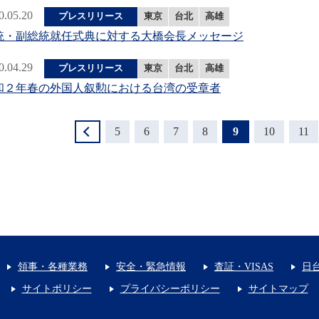
0.05.20
プレスリリース
東京
台北
高雄
統・副総統就任式典に対する大橋会長メッセージ
0.04.29
プレスリリース
東京
台北
高雄
和２年春の外国人叙勲における台湾の受章者
＜
5
6
7
8
9
10
11
領事・各種業務
安全・緊急情報
査証・VISAS
日
サイトポリシー
プライバシーポリシー
サイトマップ