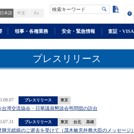
よく検
検索キーワード
日本語
中文
En
要
領事・各種業務
安全・緊急情報
査証・VISA
プレスリリース
0.08.07
プレスリリース
東京
本台湾交流協会・日華議員懇談会弔問団の訪台
0.07.31
プレスリリース
東京
台北
高雄
登輝元総統のご逝去を受けて（茂木敏充外務大臣のメッセージ