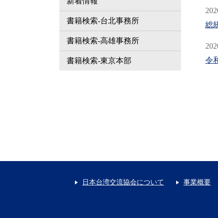
新着情報
202
書籍検索-台北事務所
総
書籍検索-高雄事務所
202
令
書籍検索-東京本部
日本台湾交流協会について
事業概要