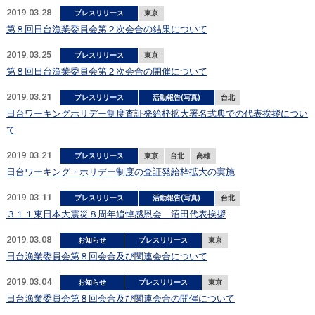
2019.03.28
プレスリリース
東京
第８回日台漁業委員会第２次会合の結果について
2019.03.25
プレスリリース
東京
第８回日台漁業委員会第２次会合の開催について
2019.03.21
プレスリリース
活動報告(写真)
台北
日台ワーキングホリデー制度査証発給枠拡大署名式典での代表挨拶につい
て
2019.03.21
プレスリリース
東京
台北
高雄
日台ワーキング・ホリデー制度の査証発給枠拡大の実施
2019.03.11
プレスリリース
活動報告(写真)
台北
３１１東日本大震災８周年追悼感恩会 沼田代表挨拶
2019.03.08
お知らせ
プレスリリース
東京
日台漁業委員会第８回会合及び関連会合について
2019.03.04
お知らせ
プレスリリース
東京
日台漁業委員会第８回会合及び関連会合の開催について