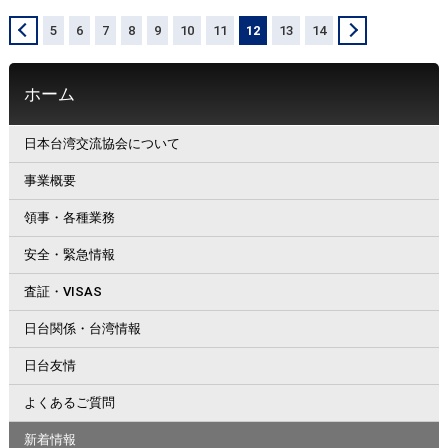
＜
5
6
7
8
9
10
11
12
13
14
＞
ホーム
日本台湾交流協会について
事業概要
領事・各種業務
安全・緊急情報
査証・VISAS
日台関係・台湾情報
日台友情
よくあるご質問
新着情報