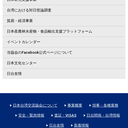
台湾における対日世論調査
貿易・経済事業
日本産農林水産物・食品輸出支援プラットフォーム
イベントカレンダー
当協会のFacebook公式ページについて
日本文化センター
日台友情
日本台湾交流協会について
事業概要
領事・各種業務
安全・緊急情報
査証・VISAS
日台関係・台湾情報
日台友情
新着情報