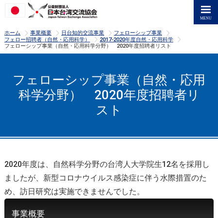
>
>
>
>
ホーム
事業概要
日台知的交流事業
フェローシップ事業
>
>
フェロー招聘者（自然・応用科学）
2017-2020年度自然・応用科学
フェローシップ事業（自然・応用科学分野） 2020年度招聘者リスト
フェローシップ事業（自然・応用
科学分野） 2020年度招聘者リ
スト
2020年度は、自然科学分野の台湾人大学院生12名を採用し
ましたが、新型コロナウイルス感染症に伴う水際措置のた
め、訪日研究は実施できませんでした。
事業概要