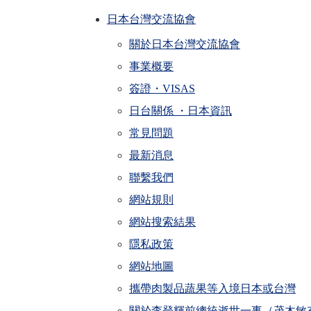
日本台灣交流協會
關於日本台灣交流協會
事業概要
簽證・VISAS
日台關係 ・日本資訊
常見問題
最新消息
聯繫我們
網站規則
網站搜索結果
隱私政策
網站地圖
攜帶肉製品蔬果等入境日本或台灣
關於李登輝前總統逝世一事（茂木敏