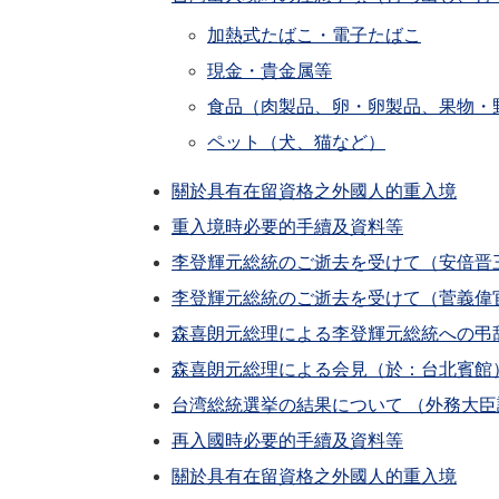
加熱式たばこ・電子たばこ
現金・貴金属等
食品（肉製品、卵・卵製品、果物・
ペット（犬、猫など）
關於具有在留資格之外國人的重入境
重入境時必要的手續及資料等
李登輝元総統のご逝去を受けて（安倍晋
李登輝元総統のご逝去を受けて（菅義偉
森喜朗元総理による李登輝元総統への弔
森喜朗元総理による会見（於：台北賓館
台湾総統選挙の結果について （外務大臣
再入國時必要的手續及資料等
關於具有在留資格之外國人的重入境