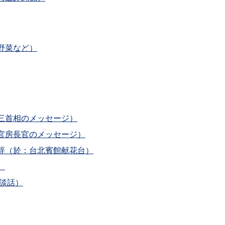
野菜など）
三首相のメッセージ）
官房長官のメッセージ）
辞（於：台北賓館献花台）
）
談話）