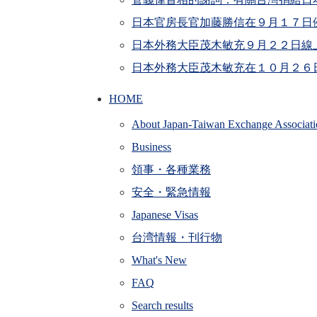
日本官房長官加藤勝信在９月１７日
日本外務大臣茂木敏充９月２２日線
日本外務大臣茂木敏充在１０月２６
HOME
About Japan-Taiwan Exchange Associati
Business
領事・各種業務
安全・緊急情報
Japanese Visas
台湾情報・刊行物
What's New
FAQ
Search results