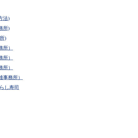
方法)
務所)
所)
務所）
務所）
務所）
高雄事務所）
ちらし寿司