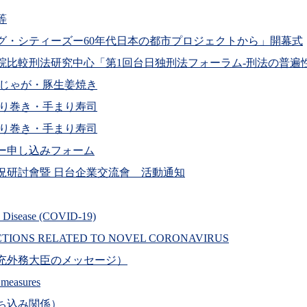
等
グ・シティーズー60年代日本の都市プロジェクトから」開幕式
院比較刑法研究中心「第1回台日独刑法フォーラム-刑法の普遍
 肉じゃが・豚生姜焼き
 飾り巻き・手まり寿司
 飾り巻き・手まり寿司
ー申し込みフォーム
況研討會暨 日台企業交流會 活動通知
us Disease (COVID-19)
CTIONS RELATED TO NOVEL CORONAVIRUS
充外務大臣のメッセージ）
r measures
ち込み関係）