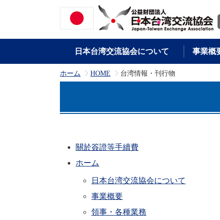
日本台湾交流協会について
事業概
ホーム
HOME
台湾情報・刊行物
>
>
關於簽證等手續費
ホーム
日本台湾交流協会について
事業概要
領事・各種業務