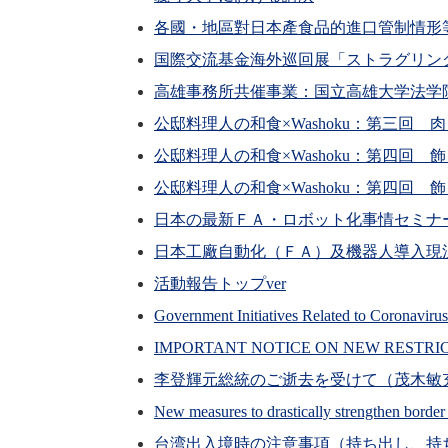
各國・地區對日本產食品的進口管制情形
国際交流基金海外巡回展「ストラグリン
高雄事務所共催事業：国立高雄大学法学
公邸料理人の和食×Washoku：第三回
公邸料理人の和食×Washoku：第四回
公邸料理人の和食×Washoku：第四回
日本の最新ＦＡ・ロボット化事情セミナ
日本工廠自動化（ＦＡ）及機器人導入現
活動報告トップver
Government Initiatives Related to Coronavir
IMPORTANT NOTICE ON NEW RESTRI
李登輝元総統のご逝去を受けて（茂木敏
New measures to drastically strengthen borde
台湾出入境時の注意事項（持ち出し、持