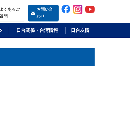
索される語
よくあるご
お問い合
質問
わせ
S
日台関係・台湾情報
日台友情